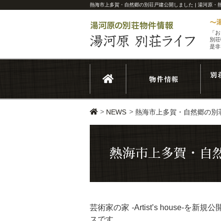
熱海市上多賀・自然郷の別荘戸建公開しました | 湯河原
「お
別荘
是非
>
>
NEWS
熱海市上多賀・自然郷の別
熱海市上多賀・自
芸術家の家 -Artist’s hou
スです。