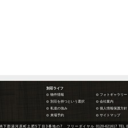
別荘ライフ
物件情報
フォトギャラリー
別荘を持つという選択
会社案内
私達の強み
個人情報保護方針
来場予約
サイトマップ
柄下郡湯河原町土肥5丁目3番地の7 フリーダイヤル
0120-621617
TEL