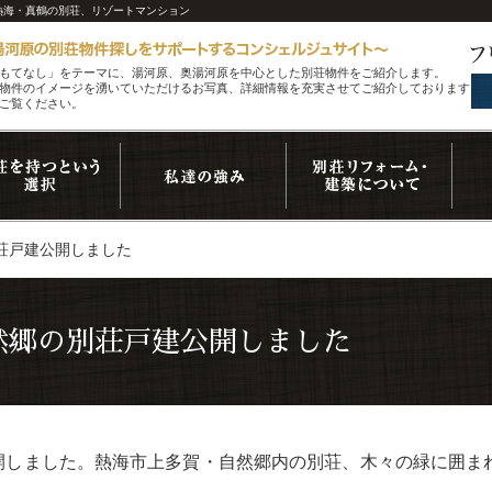
・熱海・真鶴の別荘、リゾートマンション
もてなし」をテーマに、湯河原、奥湯河原を中心とした別荘物件をご紹介します。
物件のイメージを湧いていただけるお写真、詳細情報を充実させてご紹介しております。
ご覧ください。
荘戸建公開しました
然郷の別荘戸建公開しました
se-を新規公開しました。熱海市上多賀・自然郷内の別荘、木々の緑