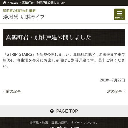
>
>
NEWS
真鶴町岩・別荘戸建公開しました
真鶴町岩・別荘戸建公開しました
『STRIP STAIRS』を新規公開しました。真鶴町岩地区、岩海岸まで車で
約3分、海生活を存分にお楽しみ頂ける別荘戸建です。是非ご覧くださ
い。
2018年7月22日
«
前の記事
次の記事
»
PAGE TOP
湯河原・熱海・真鶴の別荘、リゾートマンション