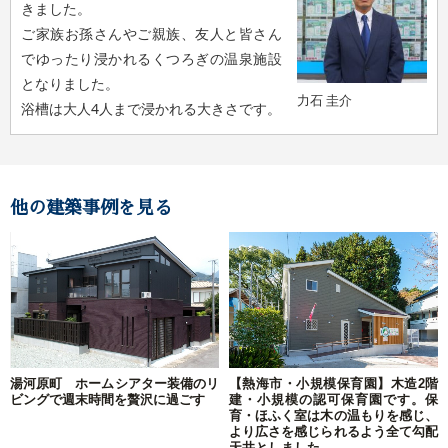
きました。
ご家族お孫さんやご親族、友人と皆さん
でゆったり浸かれるくつろぎの温泉施設
となりました。
力石 圭介
浴槽は大人4人まで浸かれる大きさです。
他の建築事例を見る
湯河原町 ホームシアター装備のリ
【熱海市・小規模保育園】木造2階
ビングで週末時間を贅沢に過ごす
建・小規模の認可保育園です。保
育・ほふく室は木の温もりを感じ、
より広さを感じられるよう全て勾配
天井としました。