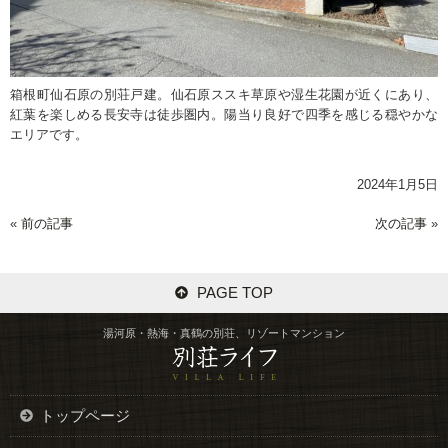
箱根町仙石原の別荘戸建。仙石原ススキ草原や湿生花園が近くにあり、
紅葉を楽しめる長安寺は徒歩圏内。陽当り良好で四季を感じる穏やかな
エリアです。
2024年1月5日
«
前の記事
次の記事
»
PAGE TOP
湯河原・熱海・真鶴の別荘、リゾートマンション
トップページ