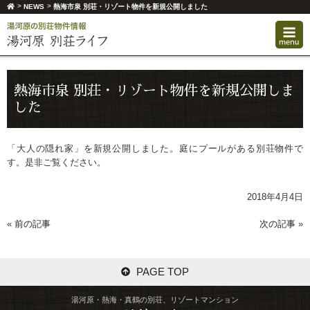
>
>
NEWS
熱海市泉 別荘・リゾート物件を新規公開しました
熱海市泉 別荘・リゾート物件を新規公開しま
した
「大人の隠れ家」を新規公開しました。庭にプールがある別荘物件で
す。是非ご覧ください。
2018年4月4日
«
前の記事
次の記事
»
PAGE TOP
湯河原・熱海・真鶴の別荘、リゾートマンション