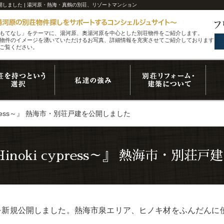
・別荘戸建を公開しました | 湯河原・熱海・真鶴の別荘、リゾートマンション
もてなし」をテーマに、湯河原、奥湯河原を中心とした別荘物件をご紹介します。
物件のイメージを湧いていただけるお写真、詳細情報を充実させてご紹介しております。
ご覧ください。
ki cypress～』 熱海市・別荘戸建を公開しました
 ～Hinoki cypress～』 熱海市・別
 cypress～』を新規公開しました。熱海市泉エリア、ヒノキ材をふ