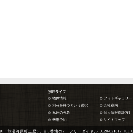
別荘ライフ
物件情報
フォトギャラリー
別荘を持つという選択
会社案内
私達の強み
個人情報保護方針
来場予約
サイトマップ
柄下郡湯河原町土肥5丁目3番地の7 フリーダイヤル
0120-621617
TEL