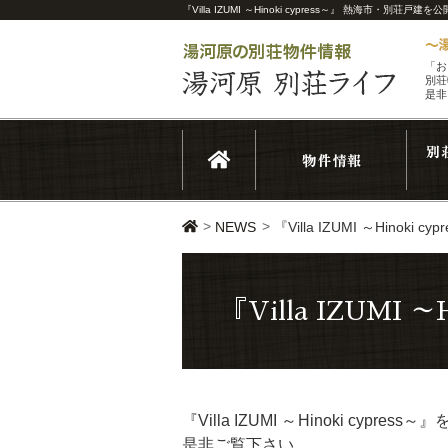
『Villa IZUMI ～Hinoki cypress～』 熱海市
「お
別荘
是非
>
>
NEWS
『Villa IZUMI ～Hino
『Villa IZUMI
『Villa IZUMI ～Hinoki
是非ご覧下さい。