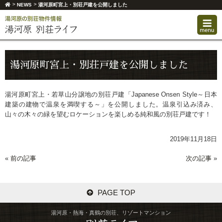
>
>
NEWS
湯河原町宮上・別荘戸建を公開しました
湯河原町宮上・別荘戸建を公開しました
湯河原町宮上・若草山分譲地の別荘戸建「Japanese Onsen Style～日本
建築の建物で温泉を満喫する～」を公開しました。温泉引込み済み、
山々の木々の緑を望むロケーションを楽しめる純和風の別荘戸建です！
2019年11月18日
«
前の記事
次の記事
»
PAGE TOP
湯河原・熱海・真鶴の別荘、リゾートマンション