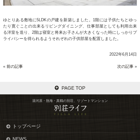
ゆとりある敷地に5LDKの戸建を新築しました。1階には子供たちとゆっ
たり寛ぐことの出来るリビングダイニング、仕事部屋としても利用出来
る洋室を造り、2階は寝室と将来お子さんが大きくなった時にしっかりプ
ライバシーを得られるようそれぞれの子供部屋を配置しました。
2022年6月14日
«
前の記事
次の記事
»
PAGE TOP
湯河原・熱海・真鶴の別荘、リゾートマンション
トップページ
NEWS