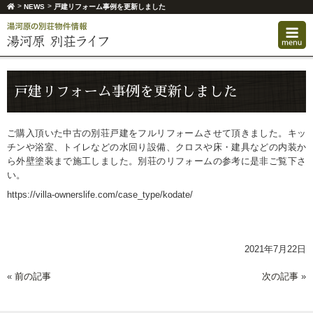
>
>
NEWS
戸建リフォーム事例を更新しました
戸建リフォーム事例を更新しました
ご購入頂いた中古の別荘戸建をフルリフォームさせて頂きました。キッ
チンや浴室、トイレなどの水回り設備、クロスや床・建具などの内装か
ら外壁塗装まで施工しました。別荘のリフォームの参考に是非ご覧下さ
い。
https://villa-ownerslife.com/case_type/kodate/
2021年7月22日
«
前の記事
次の記事
»