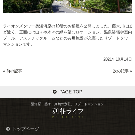
ライオンズタワー奥湯河原の10階のお部屋を公開しました。藤木川にほ
ど近く、正面には山々や木々の緑を望むロケーション。温泉浴場や室内
プール、アスレチックルームなどの共用施設が充実したリゾートタワー
マンションです。
2021年10月14日
«
前の記事
次の記事
»
PAGE TOP
湯河原・熱海・真鶴の別荘、リゾートマンション
トップページ