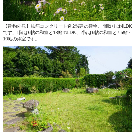
【建物外観】鉄筋コンクリート造2階建の建物、間取りは4LDK
です。1階は6帖の和室と18帖のLDK、2階は6帖の和室と7.5帖・
10帖の洋室です。