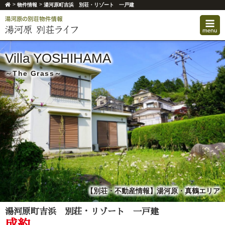
>
>
物件情報
湯河原町吉浜 別荘・リゾート 一戸建
Villa YOSHIHAMA
～The Grass～
【別荘・不動産情報】湯河原・真鶴エリア
湯河原町吉浜 別荘・リゾート 一戸建
成約