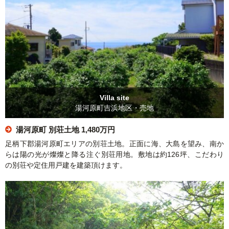
Villa site
湯河原町吉浜地区・売地
湯河原町 別荘土地
1,480万円
足柄下郡湯河原町エリアの別荘土地。正面に海、大島を望み、南か
らは陽の光が燦燦と降る注ぐ別荘用地。敷地は約126坪、こだわり
の別荘や定住用戸建を建築頂けます。