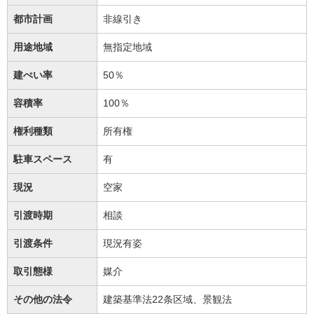
都市計画
非線引き
用途地域
無指定地域
建ぺい率
50％
容積率
100％
権利種類
所有権
駐車スペース
有
現況
空家
引渡時期
相談
引渡条件
現況有姿
取引態様
媒介
その他の法令
建築基準法22条区域、景観法