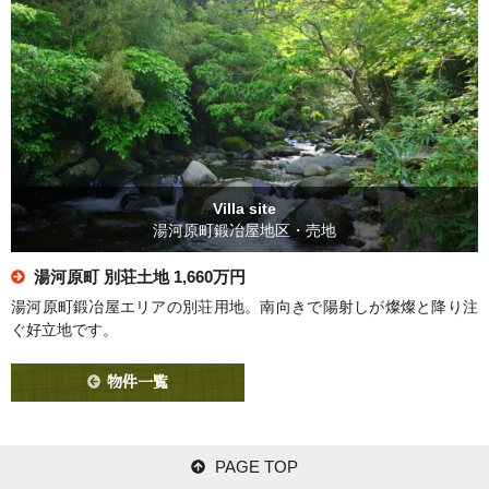
Villa site
湯河原町鍛冶屋地区・売地
湯河原町 別荘土地
1,660万円
湯河原町鍛冶屋エリアの別荘用地。南向きで陽射しが燦燦と降り注
ぐ好立地です。
物件一覧
PAGE TOP