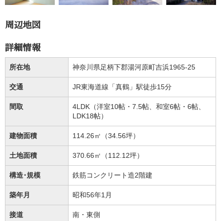
周辺地図
詳細情報
所在地
神奈川県足柄下郡湯河原町吉浜1965-25
交通
JR東海道線「真鶴」駅徒歩15分
間取
4LDK（洋室10帖・7.5帖、和室6帖・6帖、
LDK18帖）
建物面積
114.26㎡（34.56坪）
土地面積
370.66㎡（112.12坪）
構造･規模
鉄筋コンクリート造2階建
築年月
昭和56年1月
接道
南・東側