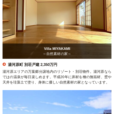
Villa MIYAKAMI
～自然素材の家～
湯河原町 別荘戸建
2,350万円
湯河原エリアの万葉郷分譲地内のリゾート・別荘物件。湯河原なら
ではの温泉が毎日楽しめます。平成20年に床材を檜の無垢材、壁や
天井を珪藻土で塗り、身体に優しい自然素材の家となっています。