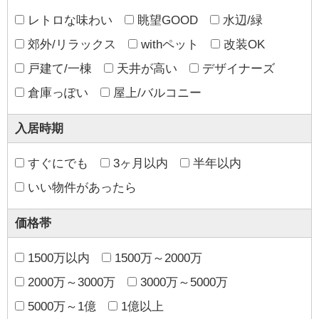
レトロな味わい
眺望GOOD
水辺/緑
郊外/リラックス
withペット
改装OK
戸建て/一棟
天井が高い
デザイナーズ
倉庫っぽい
屋上/バルコニー
入居時期
すぐにでも
3ヶ月以内
半年以内
いい物件があったら
価格帯
1500万以内
1500万～2000万
2000万～3000万
3000万～5000万
5000万～1億
1億以上