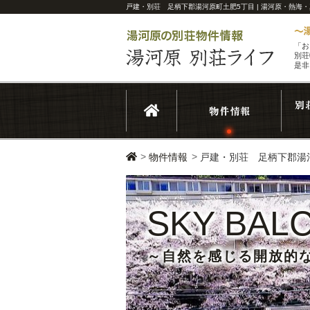
戸建・別荘 足柄下郡湯河原町土肥5丁目 | 湯河原・熱海
「お
別荘
是非
>
>
物件情報
戸建・別荘 足柄下郡湯
SKY BAL
～自然を感じる開放的