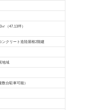
.83㎡（47.13坪）
コンクリート造陸屋根2階建
居地域
％
複数台駐車可能）