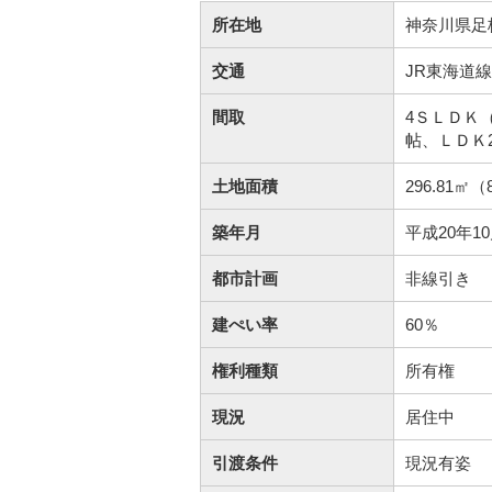
所在地
神奈川県足柄
交通
JR東海道
間取
4ＳＬＤＫ（
帖、ＬＤＫ2
土地面積
296.81㎡（
築年月
平成20年1
都市計画
非線引き
建ぺい率
60％
権利種類
所有権
現況
居住中
引渡条件
現況有姿