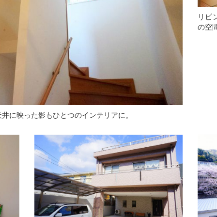
リビ
の空
天井に映った影もひとつのインテリアに。