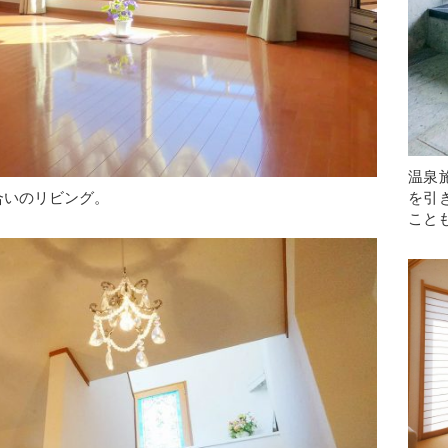
温泉
を引
合いのリビング。
こと