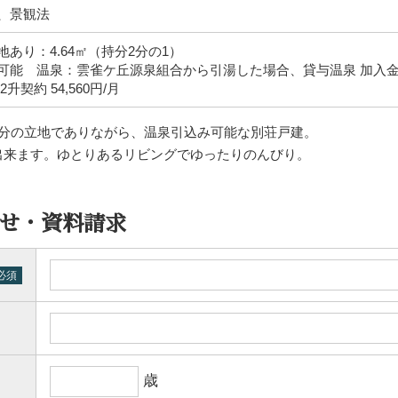
、景観法
あり：4.64㎡（持分2分の1）
可能 温泉：雲雀ケ丘源泉組合から引湯した場合、貸与温泉 加入金100
升契約 54,560円/月
8分の立地でありながら、温泉引込み可能な別荘戸建。
出来ます。ゆとりあるリビングでゆったりのんびり。
せ・資料請求
必須
歳