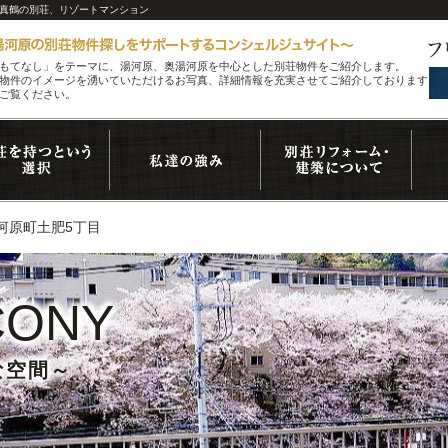
・真鶴の別荘、リゾートマンション
もてなし」をテーマに、湯河原、奥湯河原を中心とした別荘物件をご紹介します。
物件のイメージを湧いていただけるお写真、詳細情報を充実させてご紹介しております。
ご覧ください。
河原町土肥5丁目
CONY
な空間～