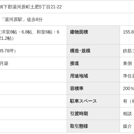
下郡湯河原町土肥5丁目21-22
線「湯河原駅」徒歩8分
洋室8帖・6.8帖、和室6帖・6
建物面積
155
1.2帖）
89.78坪）
構造･規模
鉄筋
0月築
接道
東側
用途地域
準住
容積率
200
駐車スペース
有（
引渡時期
相談
取引態様
媒介