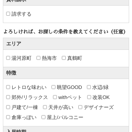
請求する
よろしければ、お探しの条件を教えてください（任意）
エリア
湯河原町
熱海市
真鶴町
特徴
レトロな味わい
眺望GOOD
水辺/緑
郊外/リラックス
withペット
改装OK
戸建て/一棟
天井が高い
デザイナーズ
倉庫っぽい
屋上/バルコニー