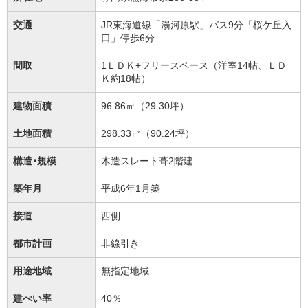
交通
JR東海道線「湯河原駅」バス9分「桜ケ丘入
口」停歩6分
間取
1ＬＤＫ+フリースペース（洋室14帖、ＬＤ
Ｋ約18帖）
建物面積
96.86㎡（29.30坪）
土地面積
298.33㎡（90.24坪）
構造･規模
木造スレート葺2階建
築年月
平成6年1月築
接道
西側
都市計画
非線引き
用途地域
無指定地域
建ぺい率
40％