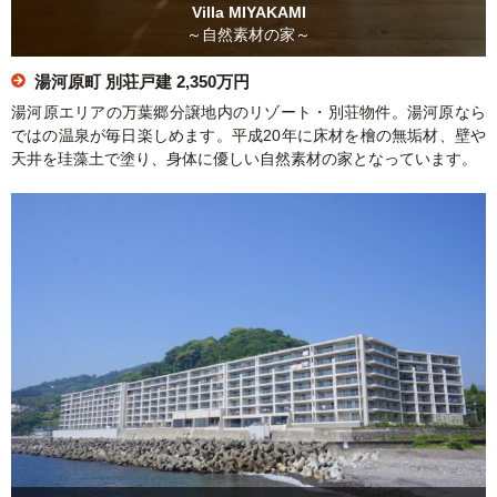
Villa MIYAKAMI
～自然素材の家～
湯河原町 別荘戸建
2,350万円
湯河原エリアの万葉郷分譲地内のリゾート・別荘物件。湯河原なら
ではの温泉が毎日楽しめます。平成20年に床材を檜の無垢材、壁や
天井を珪藻土で塗り、身体に優しい自然素材の家となっています。