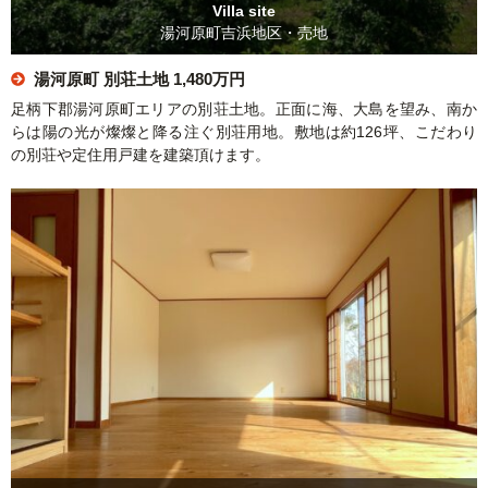
Villa site
湯河原町吉浜地区・売地
湯河原町 別荘土地
1,480万円
足柄下郡湯河原町エリアの別荘土地。正面に海、大島を望み、南か
らは陽の光が燦燦と降る注ぐ別荘用地。敷地は約126坪、こだわり
の別荘や定住用戸建を建築頂けます。