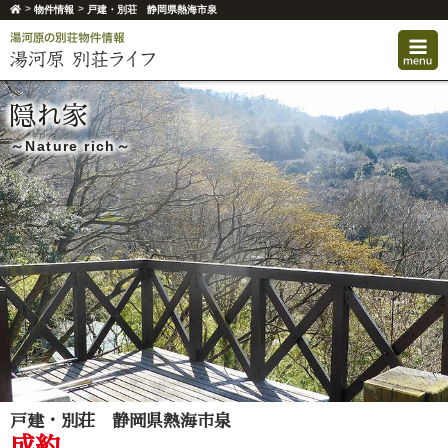
>
>
物件情報
戸建・別荘 静岡県熱海市泉
隠れ家
～Nature rich～
戸建・別荘 静岡県熱海市泉
成約