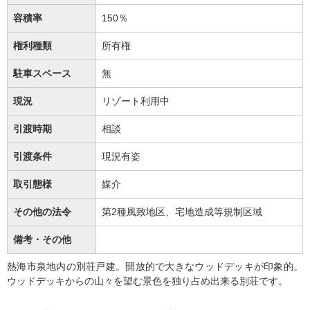
容積率
150％
権利種類
所有権
駐車スペース
無
現況
リゾート利用中
引渡時期
相談
引渡条件
現況有姿
取引態様
媒介
その他の法令
第2種風致地区、宅地造成等規制区域
備考・その他
熱海市泉地内の別荘戸建。開放的で大きなウッドデッキが印象的。
ウッドデッキからの山々を望む景色を独り占め出来る別荘です。