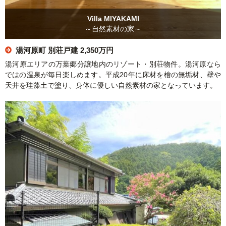
Villa MIYAKAMI
～自然素材の家～
湯河原町 別荘戸建
2,350万円
湯河原エリアの万葉郷分譲地内のリゾート・別荘物件。湯河原なら
ではの温泉が毎日楽しめます。平成20年に床材を檜の無垢材、壁や
天井を珪藻土で塗り、身体に優しい自然素材の家となっています。