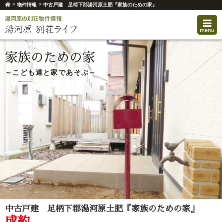
>
>
物件情報
中古戸建 足柄下郡湯河原土肥『家族のための家』
家族のための家
～こども達と家であそぶ～
中古戸建 足柄下郡湯河原土肥『家族のための家』
成約