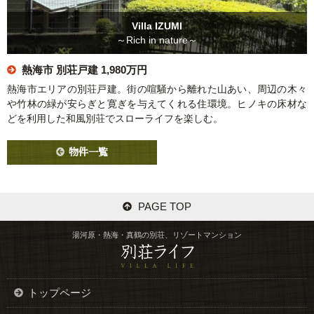
Villa IZUMI
～Rich in nature～
熱海市 別荘戸建
1,980万円
熱海市エリアの別荘戸建。街の喧騒から離れた山あい、周辺の木々
や竹林の緑が安らぎと寛ぎを与えてくれる住環境。ヒノキの床材な
どを利用した和風別荘でスローライフを楽しむ。
物件一覧
PAGE TOP
湯河原・熱海・真鶴の別荘、リゾートマンション
トップページ