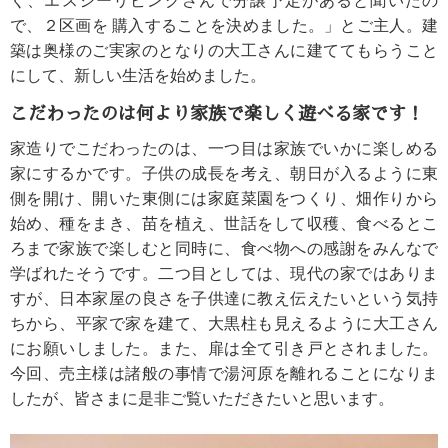
く、エスシーリビングさんで分譲予定があると聞いたの
で、２区画を 購入することを決めました。」とご主人。建
築は奥様のご実家のとなりの大工さんに建ててもらうこと
にして、新しい生活を始めました。
こだわったのは何より家族で楽しく遊べる家です！
家造りでこだわったのは、一つ目は家族でいかに楽しめる
家にするかです。子供の成長を考え、朝日が入るように東
側を開け、開いた東側には家庭菜園をつくり、畑作りから
始め、種をまき、苗を植え、世話をして収穫、食べるとこ
ろまで家族で楽しむと同時に、食べ物への感謝をみんなで
学ばれたそうです。二つ目としては、現代の家ではありま
すが、日本家屋の良さを子供達に教え伝えたいという気持
ちから、平家で家を建て、大黒柱も見えるように大工さん
にお願いしました。また、扉は全て引き戸とされました。
今回、売主様は諸般の事情で湯河原を離れることになりま
したが、皆さまに是非ご覧いただきたいと思います。