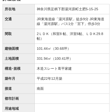
所在地
神奈川県足柄下郡湯河原町土肥5-15-25
交通
JR東海道線「湯河原駅」徒歩9分
JR東海道
線「湯河原駅」バス1分「宮下」停歩3分
間取
2ＬＤＫ（和室8 帖、洋室6帖、ＬＤＫ29.8
帖）
建物面積
101.44㎡（30.68坪）
土地面積
331.94㎡（100.41坪）
構造･規模
木造スレート葺平家建
築年月
平成22年12月築
接道
南面
都市計画
用途地域