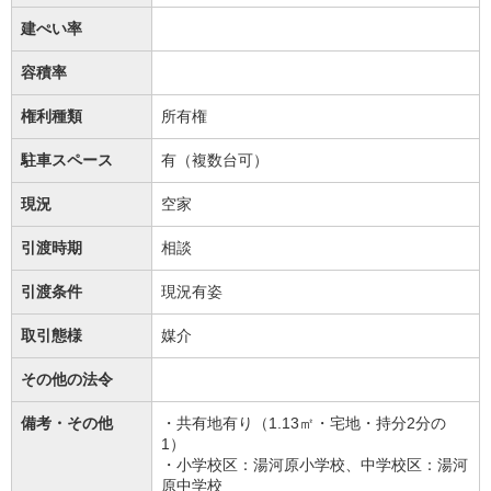
建ぺい率
容積率
権利種類
所有権
駐車スペース
有（複数台可）
現況
空家
引渡時期
相談
引渡条件
現況有姿
取引態様
媒介
その他の法令
備考・その他
・共有地有り（1.13㎡・宅地・持分2分の
1）
・小学校区：湯河原小学校、中学校区：湯河
原中学校