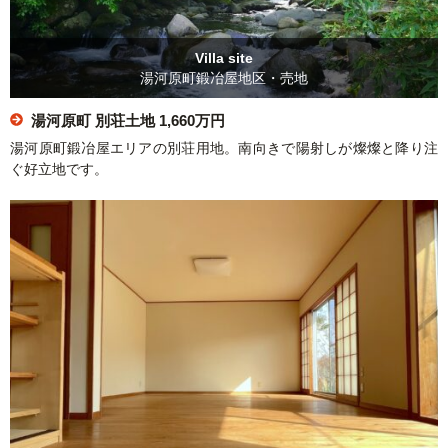
Villa site
湯河原町鍛冶屋地区・売地
湯河原町 別荘土地
1,660万円
湯河原町鍛冶屋エリアの別荘用地。南向きで陽射しが燦燦と降り注
ぐ好立地です。