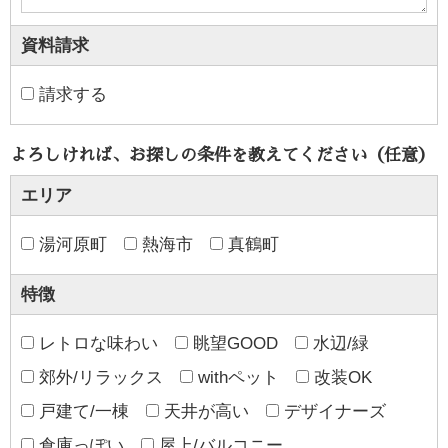
資料請求
請求する
よろしければ、お探しの条件を教えてください（任意）
エリア
湯河原町
熱海市
真鶴町
特徴
レトロな味わい
眺望GOOD
水辺/緑
郊外/リラックス
withペット
改装OK
戸建て/一棟
天井が高い
デザイナーズ
倉庫っぽい
屋上/バルコニー