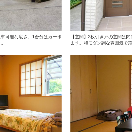
駐車可能な広さ。1台分はカーポ
【玄関】3枚引き戸の玄関は間
す。
ます。和モダン調な雰囲気で