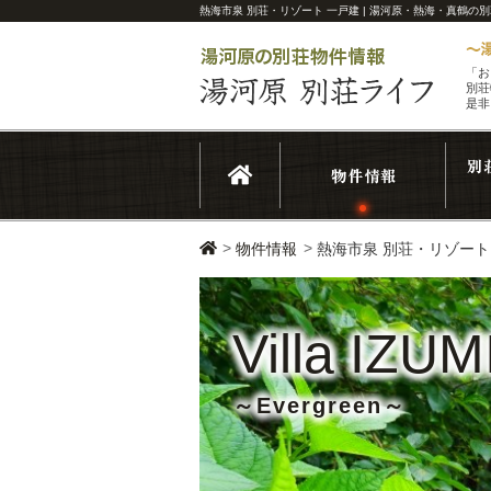
熱海市泉 別荘・リゾート 一戸建 | 湯河原・熱海・真鶴の
「お
別荘
是非
>
>
物件情報
熱海市泉 別荘・リゾート
Villa IZUM
～Evergreen～