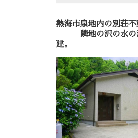
熱海市泉地内の別荘不
隣地の沢の水の流れ
建。