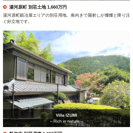
湯河原町 別荘土地
1,660万円
湯河原町鍛冶屋エリアの別荘用地。南向きで陽射しが燦燦と降り注
ぐ好立地です。
Villa IZUMI
～Rich in nature～