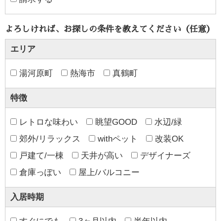
よろしければ、お探しの条件を教えてください（任意）
エリア
湯河原町
熱海市
真鶴町
特徴
レトロな味わい
眺望GOOD
水辺/緑
郊外/リラックス
withペット
改装OK
戸建て/一棟
天井が高い
デザイナーズ
倉庫っぽい
屋上/バルコニー
入居時期