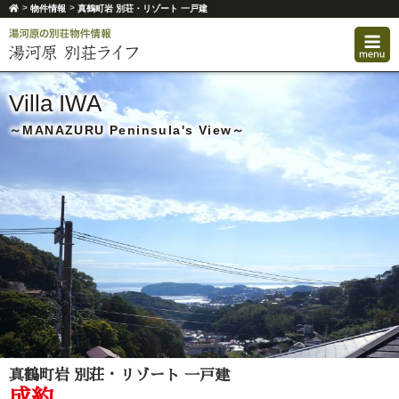
>
>
物件情報
真鶴町岩 別荘・リゾート 一戸建
Villa IWA
～MANAZURU Peninsula's View～
真鶴町岩 別荘・リゾート 一戸建
成約