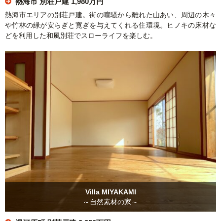
熱海市 別荘戸建
1,980万円
熱海市エリアの別荘戸建。街の喧騒から離れた山あい、周辺の木々
や竹林の緑が安らぎと寛ぎを与えてくれる住環境。ヒノキの床材な
どを利用した和風別荘でスローライフを楽しむ。
Villa MIYAKAMI
～自然素材の家～