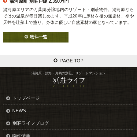
湯河原町 別荘戸建
2,350万円
湯河原エリアの万葉郷分譲地内のリゾート・別荘物件。湯河原なら
ではの温泉が毎日楽しめます。平成20年に床材を檜の無垢材、壁や
天井を珪藻土で塗り、身体に優しい自然素材の家となっています。
物件一覧
PAGE TOP
湯河原・熱海・真鶴の別荘、リゾートマンション
トップページ
NEWS
別荘ライフブログ
物件情報