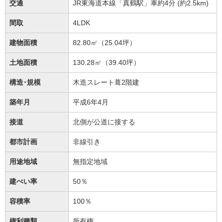
交通
JR東海道本線「真鶴駅」車約4分 (約2.5km)
間取
4LDK
建物面積
82.80㎡（25.04坪）
土地面積
130.28㎡（39.40坪）
構造･規模
木造スレート葺2階建
築年月
平成6年4月
接道
北側が公道に接する
都市計画
非線引き
用途地域
無指定地域
建ぺい率
50％
容積率
100％
権利種類
所有権