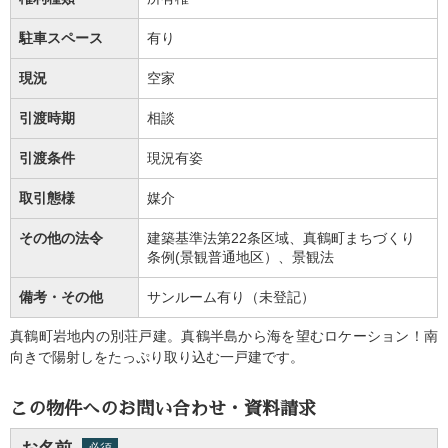
駐車スペース
有り
現況
空家
引渡時期
相談
引渡条件
現況有姿
取引態様
媒介
その他の法令
建築基準法第22条区域、真鶴町まちづくり
条例(景観普通地区）、景観法
備考・その他
サンルーム有り（未登記）
真鶴町岩地内の別荘戸建。真鶴半島から海を望むロケーション！南
向きで陽射しをたっぷり取り込む一戸建です。
この物件へのお問い合わせ・資料請求
必須