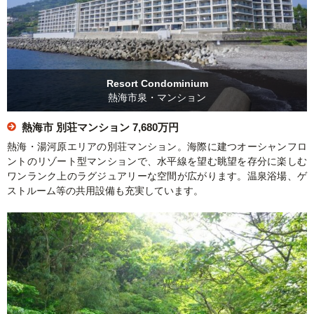
Resort Condominium
熱海市泉・マンション
熱海市 別荘マンション
7,680万円
熱海・湯河原エリアの別荘マンション。海際に建つオーシャンフロ
ントのリゾート型マンションで、水平線を望む眺望を存分に楽しむ
ワンランク上のラグジュアリーな空間が広がります。温泉浴場、ゲ
ストルーム等の共用設備も充実しています。