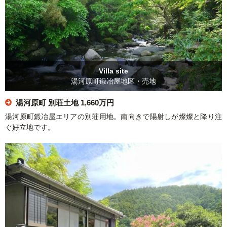
Villa site
湯河原町鍛冶屋地区・売地
湯河原町 別荘土地
1,660万円
湯河原町鍛冶屋エリアの別荘用地。南向きで陽射しが燦燦と降り注
ぐ好立地です。