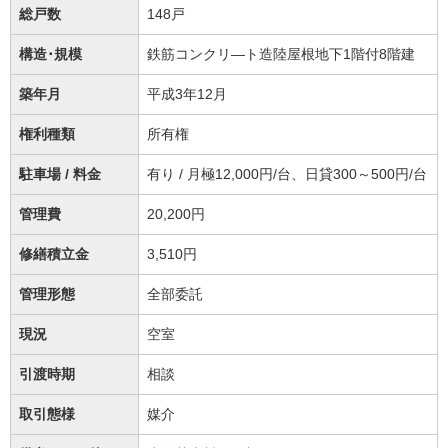
総戸数
148戸
構造･規模
鉄筋コンクリ―ト造陸屋根地下1階付8階建
築年月
平成3年12月
権利種類
所有権
駐車場 / 料金
有り / 月極12,000円/台、日貸300～500円/台
管理費
20,200円
修繕積立金
3,510円
管理形態
全部委託
現況
空室
引渡時期
相談
取引態様
媒介