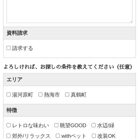
資料請求
請求する
よろしければ、お探しの条件を教えてください（任意）
エリア
湯河原町
熱海市
真鶴町
特徴
レトロな味わい
眺望GOOD
水辺/緑
郊外/リラックス
withペット
改装OK