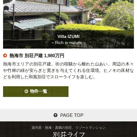
Villa IZUMI
～Rich in nature～
熱海市 別荘戸建
1,980万円
熱海市エリアの別荘戸建。街の喧騒から離れた山あい、周辺の木々
や竹林の緑が安らぎと寛ぎを与えてくれる住環境。ヒノキの床材な
どを利用した和風別荘でスローライフを楽しむ。
物件一覧
PAGE TOP
湯河原・熱海・真鶴の別荘、リゾートマンション