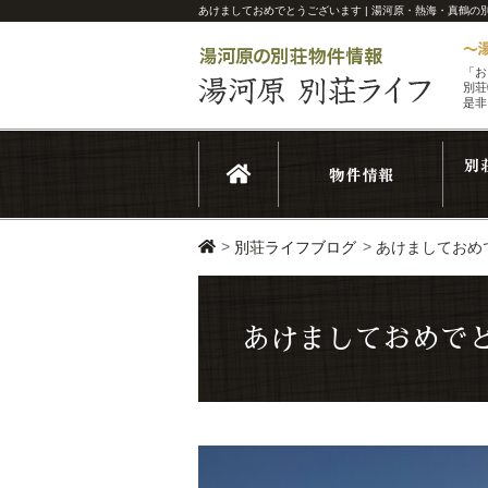
あけましておめでとうございます | 湯河原・熱海・真鶴の
「お
別荘
是非
>
>
別荘ライフブログ
あけましておめ
あけましておめで